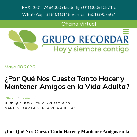
PBX: (601) 7484000 desde fijo 018000910571 o
WhatsApp
3168780146
Ventas: (601)3902562
User
Oficina Virtual
account
menu
Mayo 08 2026
¿Por Qué Nos Cuesta Tanto Hacer y
Mantener Amigos en la Vida Adulta?
Ruta de navegación
INICIO
BLOG
CURRENT:
¿POR QUÉ NOS CUESTA TANTO HACER Y
MANTENER AMIGOS EN LA VIDA ADULTA?
¿Por Qué Nos Cuesta Tanto Hacer y Mantener Amigos en la