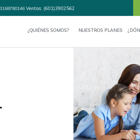
Ventas: (601)3902562
3168780146
¿QUIÉNES SOMOS?
NUESTROS PLANES
¿DÓN
r
ón