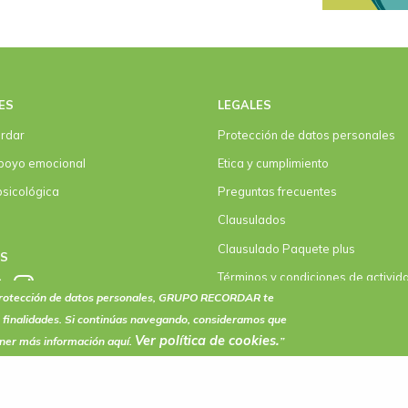
ES
LEGALES
rdar
Protección de datos personales
poyo emocional
Etica y cumplimiento
psicológica
Preguntas frecuentes
Clausulados
Clausulado Paquete plus
OS
Términos y condiciones de activid
eventos
 protección de datos personales, GRUPO RECORDAR te
 finalidades. Si continúas navegando, consideramos que
Ver política de
cookies
.
ener más información aquí.
”