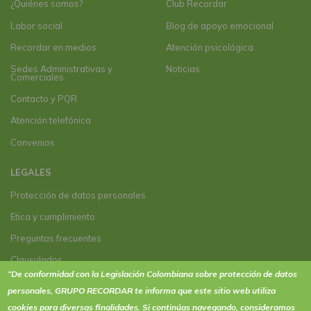
¿Quiénes somos?
Club Recordar
Labor social
Blog de apoyo emocional
Recordar en medios
Atención psicológica
Sedes Administrativas y
Noticias
Comerciales
Contacto y PQR
Atención telefónica
Convenios
LEGALES
Protección de datos personales
Etica y cumplimiento
Preguntas frecuentes
Clausulados
“De conformidad con la Legislación Colombiana sobre protección de datos
Clausulado Paquete plus
personales, GRUPO RECORDAR te informa que este sitio web utiliza
Términos y condiciones de actividades y eventos
cookies
para diversas finalidades. Si continúas navegando, consideramos