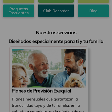
sub
header
Preguntas
Club Recordar
Blog
Frecuentes
home
Nuestros servicios
Diseñados especialmente para ti y tu familia
Planes de Previsión Exequial
Planes mensuales que garantizan la
tranquilidad tuya y de tu familia, en la
cobertura completa, en la pérdida de un