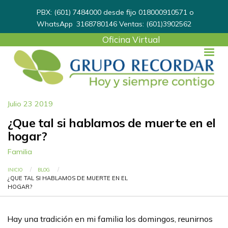
PBX: (601) 7484000 desde fijo 018000910571 o
WhatsApp
3168780146
Ventas: (601)3902562
User
Oficina Virtual
account
menu
Julio 23 2019
¿Que tal si hablamos de muerte en el
hogar?
Familia
Ruta de navegación
INICIO
BLOG
CURRENT:
¿QUE TAL SI HABLAMOS DE MUERTE EN EL
HOGAR?
Hay una tradición en mi familia los domingos, reunirnos