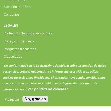
Atención telefónica
Convenios
LEGALES
Protección de datos personales
Etica y cumplimiento
Preguntas frecuentes
Clausulados
Clausulado Paquete plus
“De conformidad con la Legislación Colombiana sobre protección de datos
personales, GRUPO RECORDAR te informa que este sitio web utiliza
Términos y condiciones de actividades y eventos
cookies
para diversas finalidades. Si continúas navegando, consideramos
que aceptas su uso. Puedes cambiar la configuración u obtener más
Ver política de
cookies
.
información aquí.
”
Aceptar
No, gracias