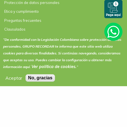
Protección de datos personales
Etica y cumplimiento
Preguntas frecuentes
Clausulados
Clausulado Paquete plus
“De conformidad con la Legislación Colombiana sobre protección de datos
personales, GRUPO RECORDAR te informa que este sitio web utiliza
Términos y condiciones de actividades y eventos
cookies
para diversas finalidades. Si continúas navegando, consideramos
que aceptas su uso. Puedes cambiar la configuración u obtener más
Ver política de
cookies
.
información aquí.
”
Aceptar
No, gracias
LÍNEA DE ATENCIÓN NACIONAL DESDE TELÉFONO FIJO
01 8000 910 571