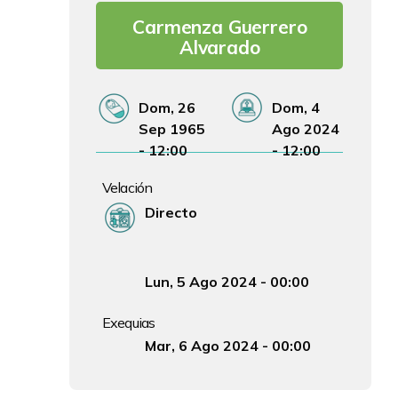
Carmenza Guerrero
Alvarado
Fecha de Nacimiento
Fecha de Fallecimiento
Dom, 26
Dom, 4
Sep 1965
Ago 2024
- 12:00
- 12:00
Velación
Lugar Velación
Directo
Fecha y hora Velación
Lun, 5 Ago 2024 - 00:00
Exequias
Fecha y hora Exequias
Mar, 6 Ago 2024 - 00:00