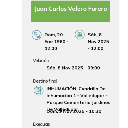
Juan Carlos Valero Forero
Fecha de Nacimiento
Fecha de Fallecimiento
Dom, 20
Sáb, 8
Ene 1980 -
Nov 2025
12:00
- 12:00
Velación
Fecha y hora Velación
Sáb, 8 Nov 2025 - 09:00
Destino final
Lugar Ceremonia
INHUMACIÓN, Cuadrilla De
Inhumación 1 - Valledupar -
Parque Cementerio Jardines
De Valledupar
Fecha y hora Ceremonia
Dom, 9 Nov 2025 - 10:30
Exequias