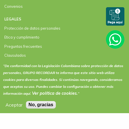
Convenios
LEGALES
Protección de datos personales
Etica y cumplimiento
Preguntas frecuentes
Clausulados
Clausulado Paquete plus
“De conformidad con la Legislación Colombiana sobre protección de datos
personales, GRUPO RECORDAR te informa que este sitio web utiliza
Términos y condiciones de actividades y eventos
cookies
para diversas finalidades. Si continúas navegando, consideramos
que aceptas su uso. Puedes cambiar la configuración u obtener más
Ver política de
cookies
.
información aquí.
”
Aceptar
No, gracias