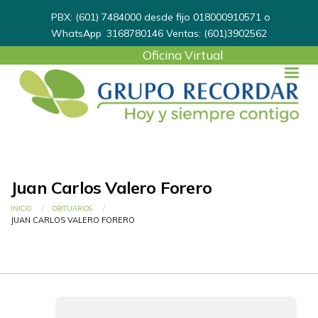
PBX: (601) 7484000 desde fijo 018000910571 o
WhatsApp
3168780146
Ventas: (601)3902562
User
Oficina Virtual
account
menu
Juan Carlos Valero Forero
Ruta de navegación
INICIO
OBITUARIOS
CURRENT:
JUAN CARLOS VALERO FORERO