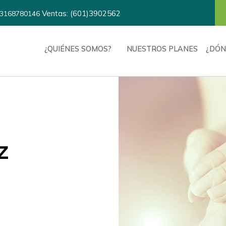
Ventas: (601)3902562
3168780146
¿QUIÉNES SOMOS?
NUESTROS PLANES
¿DÓN
z
ón