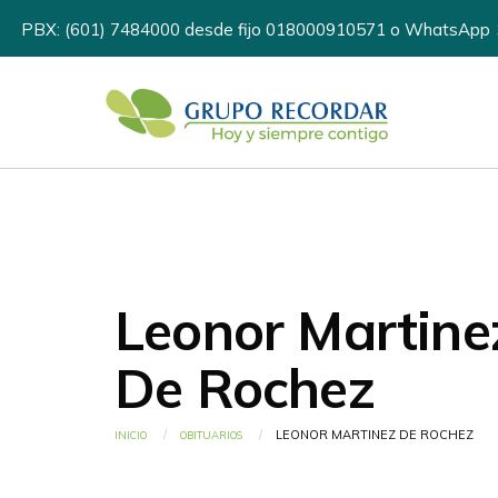
PBX: (601) 7484000 desde fijo 018000910571 o WhatsApp
Leonor Martine
De Rochez
CURRENT:
LEONOR MARTINEZ DE ROCHEZ
INICIO
OBITUARIOS
Ruta de navegaci