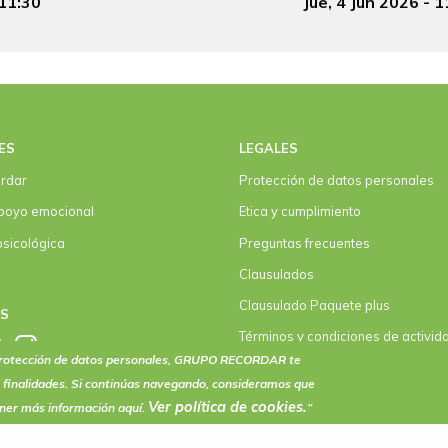
 11:30
Fecha y hora Ceremonia
Jue, 4 Jun 2026 - 1
ES
LEGALES
rdar
Protección de datos personales
poyo emocional
Etica y cumplimiento
psicológica
Preguntas frecuentes
Clausulados
Clausulado Paquete plus
OS
Términos y condiciones de activid
eventos
 protección de datos personales, GRUPO RECORDAR te
 finalidades. Si continúas navegando, consideramos que
Ver política de
cookies
.
ener más información aquí.
”