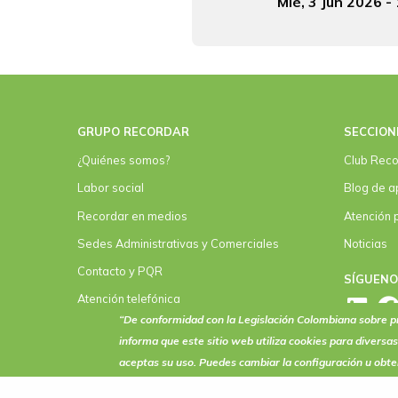
Fecha y hora Velación
Mié, 3 Jun 2026 -
GRUPO RECORDAR
SECCION
¿Quiénes somos?
Club Reco
Labor social
Blog de a
Recordar en medios
Atención 
Sedes Administrativas y Comerciales
Noticias
Contacto y PQR
SÍGUEN
Atención telefónica
“De conformidad con la Legislación Colombiana sobre
Convenios
informa que este sitio web utiliza
cookies
para diversas
aceptas su uso. Puedes cambiar la configuración u obt