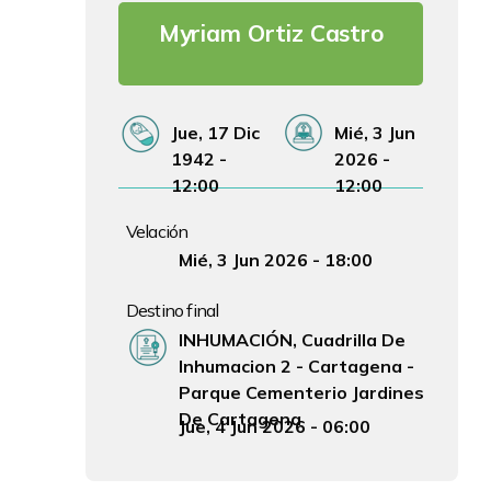
Myriam Ortiz Castro
Fecha de Nacimiento
Fecha de Fallecimiento
Jue, 17 Dic
Mié, 3 Jun
1942 -
2026 -
12:00
12:00
Velación
Fecha y hora Velación
Mié, 3 Jun 2026 - 18:00
Destino final
Lugar Ceremonia
INHUMACIÓN, Cuadrilla De
Inhumacion 2 - Cartagena -
Parque Cementerio Jardines
De Cartagena
Fecha y hora Ceremonia
Jue, 4 Jun 2026 - 06:00