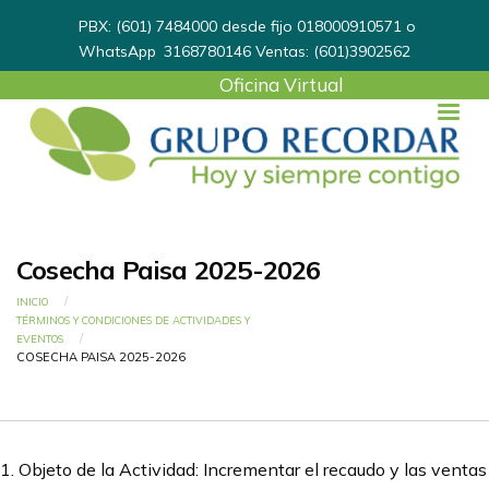
PBX: (601) 7484000 desde fijo 018000910571 o
WhatsApp
3168780146
Ventas: (601)3902562
User
Oficina Virtual
account
menu
Cosecha Paisa 2025-2026
Ruta de navegación
INICIO
TÉRMINOS Y CONDICIONES DE ACTIVIDADES Y
EVENTOS
CURRENT:
COSECHA PAISA 2025-2026
1. Objeto de la Actividad: Incrementar el recaudo y las ventas