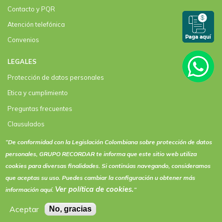
Contacto y PQR
Atención telefónica
Convenios
LEGALES
Protección de datos personales
Etica y cumplimiento
Preguntas frecuentes
Clausulados
Clausulado Paquete plus
“De conformidad con la Legislación Colombiana sobre protección de datos
personales, GRUPO RECORDAR te informa que este sitio web utiliza
Términos y condiciones de actividades y eventos
cookies
para diversas finalidades. Si continúas navegando, consideramos
que aceptas su uso. Puedes cambiar la configuración u obtener más
Ver política de
cookies
.
información aquí.
”
Aceptar
No, gracias