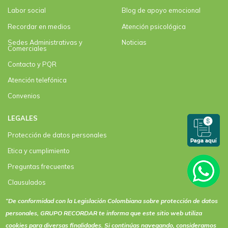
Labor social
Blog de apoyo emocional
Recordar en medios
Atención psicológica
Sedes Administrativas y
Noticias
Comerciales
Contacto y PQR
Atención telefónica
Convenios
LEGALES
Protección de datos personales
Etica y cumplimiento
Preguntas frecuentes
Clausulados
Clausulado Paquete plus
“De conformidad con la Legislación Colombiana sobre protección de datos
personales, GRUPO RECORDAR te informa que este sitio web utiliza
Términos y condiciones de actividades y eventos
cookies
para diversas finalidades. Si continúas navegando, consideramos