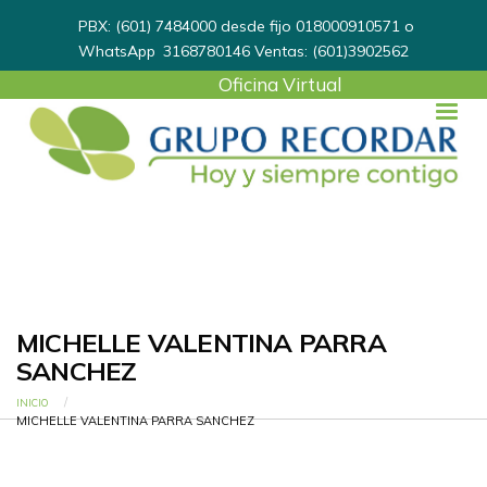
PBX: (601) 7484000 desde fijo 018000910571 o
WhatsApp
3168780146
Ventas: (601)3902562
User
Oficina Virtual
account
menu
MICHELLE VALENTINA PARRA
SANCHEZ
Ruta de navegación
INICIO
CURRENT:
MICHELLE VALENTINA PARRA SANCHEZ