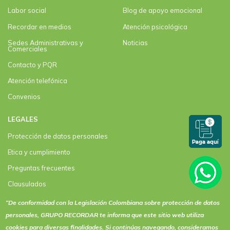
Labor social
Blog de apoyo emocional
Recordar en medios
Atención psicológica
Sedes Administrativas y
Noticias
Comerciales
Contacto y PQR
Atención telefónica
Convenios
LEGALES
Protección de datos personales
Etica y cumplimiento
Preguntas frecuentes
Clausulados
Clausulado Paquete plus
“De conformidad con la Legislación Colombiana sobre protección de datos
personales, GRUPO RECORDAR te informa que este sitio web utiliza
Términos y condiciones de actividades y eventos
cookies
para diversas finalidades. Si continúas navegando, consideramos