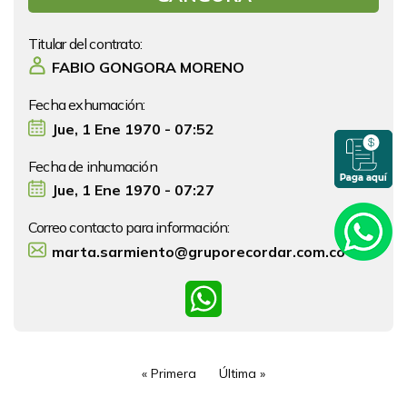
Titular del contrato:
FABIO GONGORA MORENO
Fecha exhumación:
Jue, 1 Ene 1970 - 07:52
Fecha de inhumación
Jue, 1 Ene 1970 - 07:27
Correo contacto para información:
marta.sarmiento@gruporecordar.com.co
WhatsApp
Paginación
Primera página
« Primera
Última página
Última »