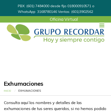
PBX: (601) 7484000 desde fijo 018000910571 o
WhatsApp
3168780146
Ventas: (601)3902562
User
Oficina Virtual
account
menu
Exhumaciones
Ruta de navegación
CURRENT:
EXHUMACIONES
INICIO
Consulta aquí los nombres y detalles de las
exhumaciones de tus seres queridos, si no hemos podido