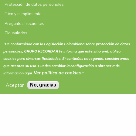
Protección de datos personales
Etica y cumplimiento
Preguntas frecuentes
Clausulados
Clausulado Paquete plus
“De conformidad con la Legislación Colombiana sobre protección de datos
personales, GRUPO RECORDAR te informa que este sitio web utiliza
Términos y condiciones de actividades y eventos
cookies
para diversas finalidades. Si continúas navegando, consideramos
que aceptas su uso. Puedes cambiar la configuración u obtener más
Ver política de
cookies
.
información aquí.
”
Aceptar
No, gracias
LÍNEA DE ATENCIÓN NACIONAL DESDE TELÉFONO FIJO
01 8000 910 571