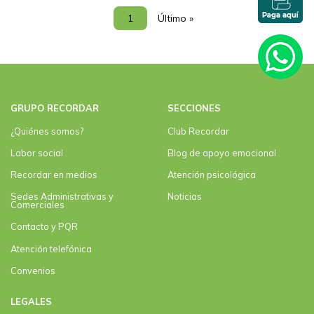
Paginación
Página actual
1
Última página
Último »
GRUPO RECORDAR
SECCIONES
¿Quiénes somos?
Club Recordar
Labor social
Blog de apoyo emocional
Recordar en medios
Atención psicológica
Sedes Administrativas y
Noticias
Comerciales
Contacto y PQR
Atención telefónica
Convenios
LEGALES