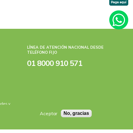
a
ágina
LÍNEA DE ATENCIÓN NACIONAL DESDE
TELÉFONO FIJO
01 8000 910 571
ades y
Aceptar
No, gracias