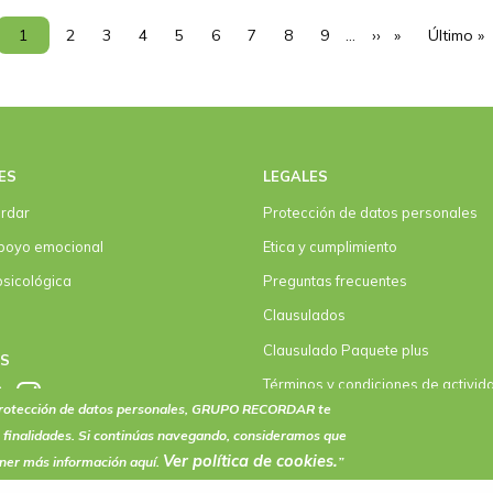
Página actual
1
Page
2
Page
3
Page
4
Page
5
Page
6
Page
7
Page
8
Page
9
…
Siguiente págin
››
Última p
Último »
ES
LEGALES
rdar
Protección de datos personales
poyo emocional
Etica y cumplimiento
psicológica
Preguntas frecuentes
Clausulados
Clausulado Paquete plus
OS
Términos y condiciones de activid
eventos
 protección de datos personales, GRUPO RECORDAR te
 finalidades. Si continúas navegando, consideramos que
Ver política de
cookies
.
ener más información aquí.
”