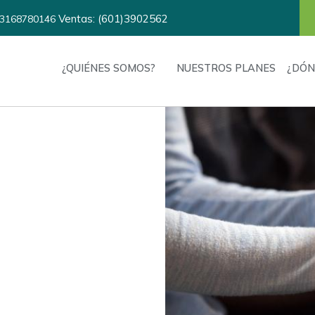
Ventas: (601)3902562
3168780146
¿QUIÉNES SOMOS?
NUESTROS PLANES
¿DÓN
ón