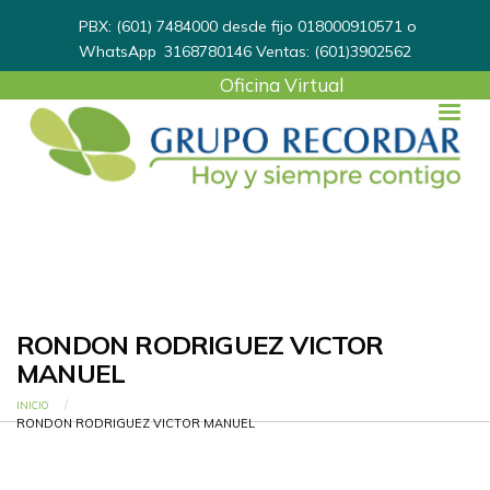
PBX: (601) 7484000 desde fijo 018000910571 o
WhatsApp
3168780146
Ventas: (601)3902562
User
Oficina Virtual
account
menu
RONDON RODRIGUEZ VICTOR
MANUEL
Ruta de navegación
INICIO
CURRENT:
RONDON RODRIGUEZ VICTOR MANUEL