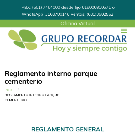
PBX: (601) 7484000 desde fijo 018000910571 o
WhatsApp
3168780146
Ventas: (601)3902562
User
Oficina Virtual
account
menu
Reglamento interno parque
cementerio
Ruta de navegación
INICIO
CURRENT:
REGLAMENTO INTERNO PARQUE
CEMENTERIO
REGLAMENTO GENERAL