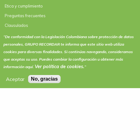
Etica y cumplimiento
Preguntas frecuentes
Clausulados
Clausulado Paquete plus
“De conformidad con la Legislación Colombiana sobre protección de datos
personales, GRUPO RECORDAR te informa que este sitio web utiliza
Términos y condiciones de actividades y eventos
cookies
para diversas finalidades. Si continúas navegando, consideramos
que aceptas su uso. Puedes cambiar la configuración u obtener más
Ver política de
cookies
.
información aquí.
”
Aceptar
No, gracias
LÍNEA DE ATENCIÓN NACIONAL DESDE TELÉFONO FIJO
01 8000 910 571
Grupo Recordar © 1970 - 2026. All rights reserved.