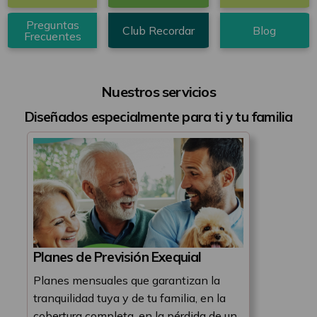
sub
header
Preguntas
Club Recordar
Blog
Frecuentes
home
Nuestros servicios
Diseñados especialmente para ti y tu familia
Planes de Previsión Exequial
Planes mensuales que garantizan la
tranquilidad tuya y de tu familia, en la
cobertura completa, en la pérdida de un