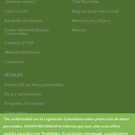
¿Quiénes somos?
Club Recordar
Labor social
Blog de apoyo emocional
Recordar en medios
Atención psicológica
Sedes Administrativas y
Noticias
Comerciales
Contacto y PQR
Atención telefónica
Convenios
LEGALES
Protección de datos personales
Etica y cumplimiento
Preguntas frecuentes
Clausulados
“De conformidad con la Legislación Colombiana sobre protección de datos
Clausulado Paquete plus
personales, GRUPO RECORDAR te informa que este sitio web utiliza
Términos y condiciones de actividades y eventos
cookies
para diversas finalidades. Si continúas navegando, consideramos