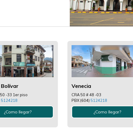
 Bolívar
Venecia
#50 -33 1er piso
CRA 50 # 48 -03
)
5124218
PBX (604)
5124218
¿Como llegar?
¿Como llegar?