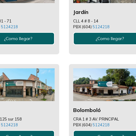
Jardín
31 - 71
CLL 4 # 8 - 14
)
5124218
PBX (604)
5124218
¿Como llegar?
¿Como llegar?
Bolomboló
125 sur 158
CRA 1 # 3 AV. PRINCIPAL
)
5124218
PBX (604)
5124218