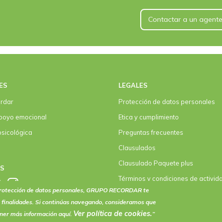
Contactar a un agent
ES
LEGALES
rdar
Protección de datos personales
poyo emocional
Etica y cumplimiento
psicológica
Preguntas frecuentes
Clausulados
Clausulado Paquete plus
OS
Términos y condiciones de activid
eventos
 protección de datos personales, GRUPO RECORDAR te
 finalidades. Si continúas navegando, consideramos que
Ver política de
cookies
.
ener más información aquí.
”