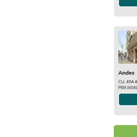
Andes
CLL 49A #
PBX (604