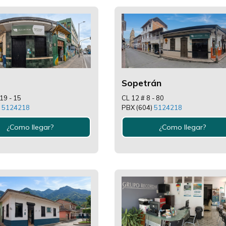
Sopetrán
19 - 15
CL 12 # 8 - 80
)
5124218
PBX (604)
5124218
¿Como llegar?
¿Como llegar?