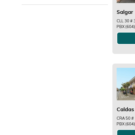
Salgar
CLL 30 # 
PBX (604
Caldas
CRA 50 # 
PBX (604