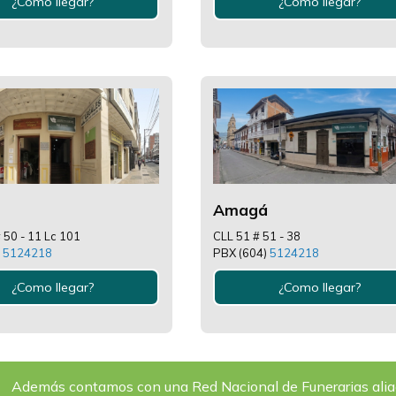
¿Como llegar?
¿Como llegar?
Amagá
 50 - 11 Lc 101
CLL 51 # 51 - 38
)
5124218
PBX (604)
5124218
¿Como llegar?
¿Como llegar?
Además contamos con una Red Nacional de Funerarias aliad