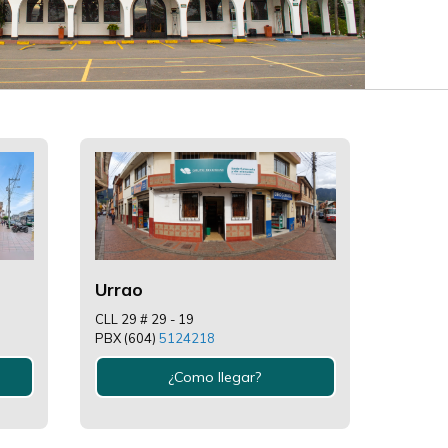
Urrao
CLL 29 # 29 - 19
PBX (604)
5124218
¿Como llegar?