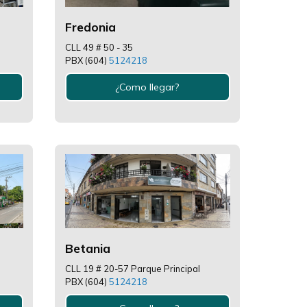
Fredonia
CLL 49 # 50 - 35
PBX (604)
5124218
¿Como llegar?
Betania
CLL 19 # 20-57 Parque Principal
PBX (604)
5124218