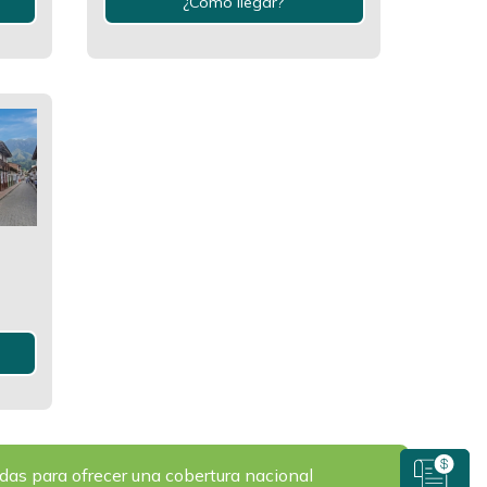
¿Como llegar?
as para ofrecer una cobertura nacional