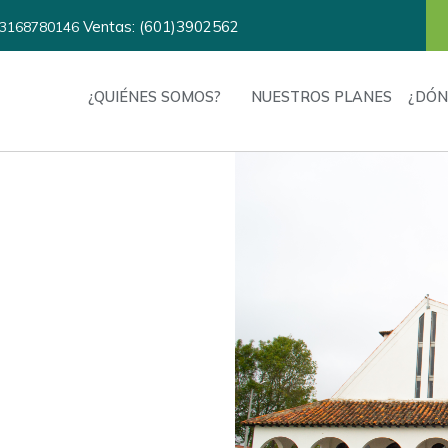
Ventas: (601)3902562
3168780146
¿QUIÉNES SOMOS?
NUESTROS PLANES
¿DÓN
ón